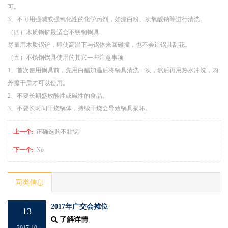
可。
3、不可用强碱或强氧化性的化学药剂，如漂白粉、次氧酸钠等进行清洗。
（四）木质锅铲最适合不锈钢锅具
尽量用木质锅铲，即使高温下与锅体来回碰撞，也不会让锅具刮花。
（五）不锈钢锅具使用的其它一些注意事项
1、首次使用锅具前，先用白醋加温后将锅具清洗一次，然后再用热水冲洗，内
外擦干后才可以使用。
2、不要长期盛放酸性或碱性的食品。
3、不要长时间干烧锅体，持续干烧会导致锅具损坏。
上一个:
正确选购不粘锅
下一个:
No
同类信息
2017年广交会摊位
13
了解详情
2017-10