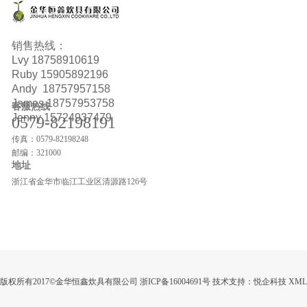
销售热线：
Lvy
18758910619
Ruby
15905892196
Andy 18757957158
James 18757953758
客服热线
Jenny 15724937479
0579-82198191
传真：0579-82198248
邮编：321000
地址
浙江省金华市临江工业区清源路126号
版权所有2017©金华恒鑫炊具有限公司
浙ICP备16004691号
技术支持：
悦企科技
XML