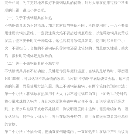
完全相同，为了更好地发挥好不锈钢锅具的优势，针对大家在使用过程中常出
现的问题，说点小体会吧。
（一）关于不锈钢锅具的加热
不锈钢锅具因为不好清洗，加之其材质与铁锅不同，所以使用时，千万不要沿
用使用铁锅的思维，一定要注意火焰不要超过锅底底盘，以免导致锅具发黄或
发黑；也不要长时间干烧锅体，这也容易导致锅具发黄。使用时尽量用中小
火，不要担心，合格的不锈钢锅具导热性还是比较好的，而且耐久性强，关火
后，很长时间锅体还是温热的。
（二）关于不锈钢锅具的不粘功能
不锈钢锅具具有不粘功能，关键是你要掌握好温度，当锅具足够热时，即衡温
160-180度，可以达到不粘食物的效果。我们用不锈钢平底锅烧菜会粘，这不是
锅的问题，而是使用方法问题。防止不锈钢锅粘锅，有两个较好的预热方法：
第一个办法：将锅放在热源用中大火（以不超过锅底为宜）上加热1--2分钟后，
将少量水珠撒入锅内，直到水珠凝聚在锅中央定住不动，则说明温度已经达
到。如果水珠被吸干或者四处跳跃，则说明温度尚未达到，需要继续加热，温
度达到后，转中火，倒入油，将油在锅散开均匀，即可直接煎鱼或者其他易粘
的食物。
第二个办法：冷油冷锅，把油直接倒进锅内，一直加热至油在锅中产生油纹向