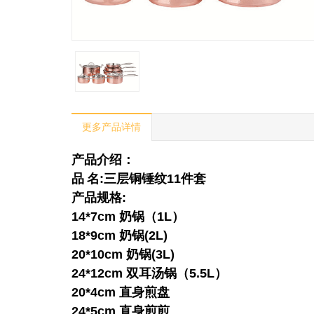
更多产品详情
产品介绍：
品
名
:
三层铜锤纹
11
件套
产品规格
:
14*7cm
奶锅（
1L
）
18*9cm
奶锅
(2L)
20*10cm
奶锅
(3L)
24*12cm
双耳汤锅（
5.5L
）
20*4cm
直身煎盘
24*5cm
直身煎煎