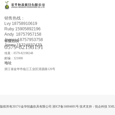
销售热线：
Lvy
18758910619
Ruby
15905892196
Andy 18757957158
James 18757953758
客服热线
Jenny 15724937479
0579-82198191
传真：0579-82198248
邮编：321000
地址
浙江省金华市临江工业区清源路126号
版权所有2017©金华恒鑫炊具有限公司
浙ICP备16004691号
技术支持：
悦企科技
XML